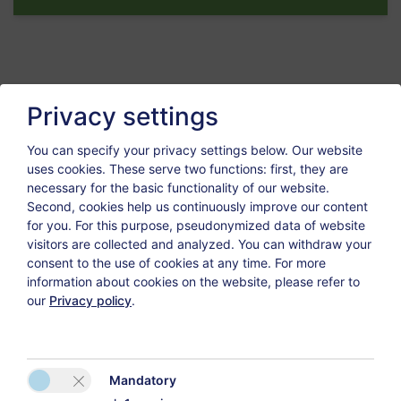
Bambini
Benvenuti da noi!
Privacy settings
Nella nostra casa Vi garantiamo delle vacanze
You can specify your privacy settings below.
Our website
specialissime!
uses cookies. These serve two functions: first, they are
necessary for the basic functionality of our website.
Fate il Vostro viaggio di esplorazione sul nostro sito
Second, cookies help us continuously improve our content
internet e fate conoescenza con tutti i nostri
for you. For this purpose, pseudonymized data of website
vantaggi.
visitors are collected and analyzed. You can withdraw your
consent to the use of cookies at any time. For more
Tutte le nostre stanze offrono un conforto di qualità
information about cookies on the website, please refer to
combinato con un servizio cordiale que Vi affascinerà
our
Privacy policy
.
ogni giorno. La casa si trova in un luogo ideale e
calma - allora perfettamente per poter godere il
soggiorno e dimenticare la vita quotidiana.
Mandatory