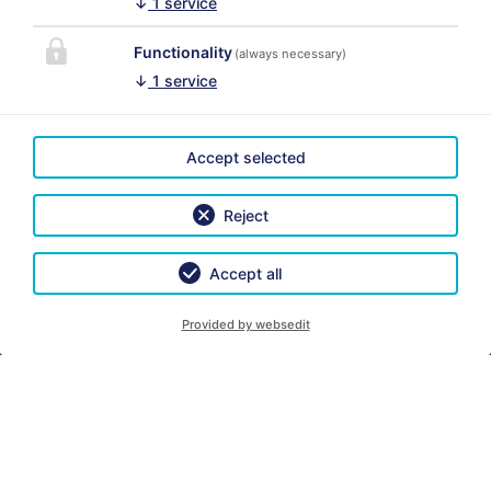
↓
1
service
Guardate anche le nostre foto con cui vorremmo
convincerVi.
Functionality
(always necessary)
↓
1
service
Il nostro consiglio:
Fate una domanda non-vincolante in un modo
semplice e ricevete una offerta adatta tra pochi minuti
Accept selected
- o prenotate già online.
Non vediamo fare la Vs. conoscenza e siamo a Vs.
Reject
posizione per ogni domanda!
Accept all
A presto!
Provided by websedit
CONTATTO
LINK
Hotel Ilys