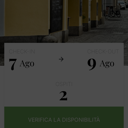
CHECK-IN
CHECK-OUT
7
9
Ago
Ago
OSPITI
2
Adulti